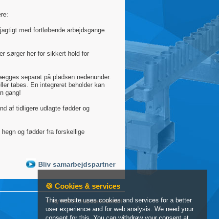
re:
øjagtigt med fortløbende arbejdsgange.
 sørger her for sikkert hold for
 lægges separat på pladsen nedenunder.
ller tabes. En integreret beholder kan
en gang!
nd af tidligere udlagte fødder og
hegn og fødder fra forskellige
Bliv samarbejdspartner
🍪 Cookies & services
This website uses cookies and services for a better
© by H.M.R. Handels-GmbH
user experience and for web analysis. We need your
consent for this. You can withdraw your consent at