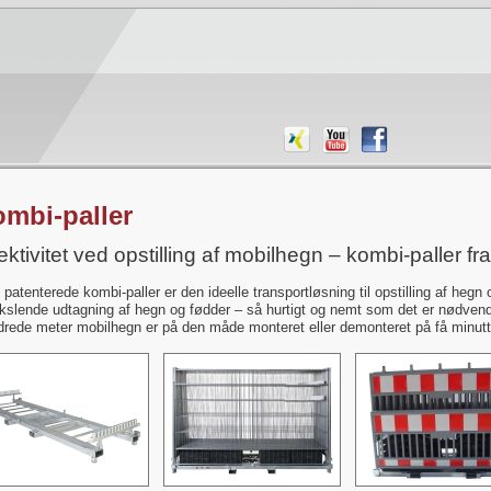
mbi-paller
ektivitet ved opstilling af mobilhegn – kombi-paller fr
 patenterede kombi-paller er den ideelle transportløsning til opstilling af hegn
kslende udtagning af hegn og fødder – så hurtigt og nemt som det er nødvend
rede meter mobilhegn er på den måde monteret eller demonteret på få minutte