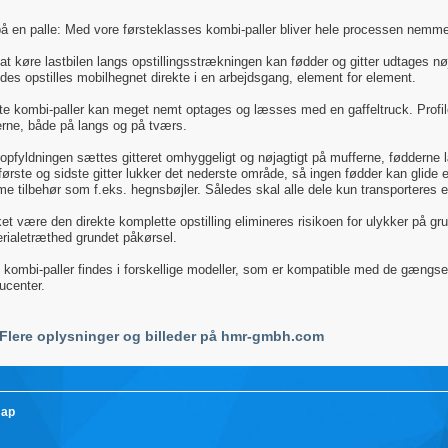
på en palle: Med vore førsteklasses kombi-paller bliver hele processen nemme
at køre lastbilen langs opstillingsstrækningen kan fødder og gitter udtages n
des opstilles mobilhegnet direkte i en arbejdsgang, element for element.
te kombi-paller kan meget nemt optages og læsses med en gaffeltruck. Profiler
erne, både på langs og på tværs.
opfyldningen sættes gitteret omhyggeligt og nøjagtigt på mufferne, fødderne
første og sidste gitter lukker det nederste område, så ingen fødder kan glide e
e tilbehør som f.eks. hegnsbøjler. Således skal alle dele kun transporteres 
et være den direkte komplette opstilling elimineres risikoen for ulykker på gru
rialetræthed grundet påkørsel.
 kombi-paller findes i forskellige modeller, som er kompatible med de gængse 
ucenter.
Flere oplysninger og billeder på hmr-gmbh.com
map