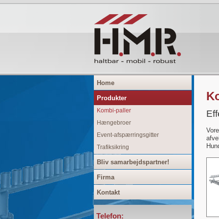
Home
Ko
Produkter
Kombi-paller
Eff
Hængebroer
Vore
Event-afspærringsgitter
afve
Hund
Trafiksikring
Bliv samarbejdspartner!
Firma
Kontakt
Telefon: