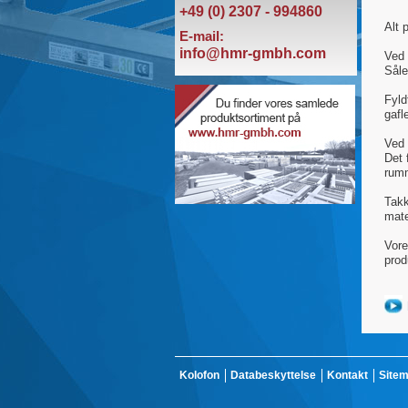
+49 (0) 2307 - 994860
Alt 
E-mail:
info@hmr-gmbh.com
Ved 
Såle
Fyld
gafl
Ved 
Det 
rumm
Takk
mate
Vore
prod
Kolofon
Databeskyttelse
Kontakt
Site